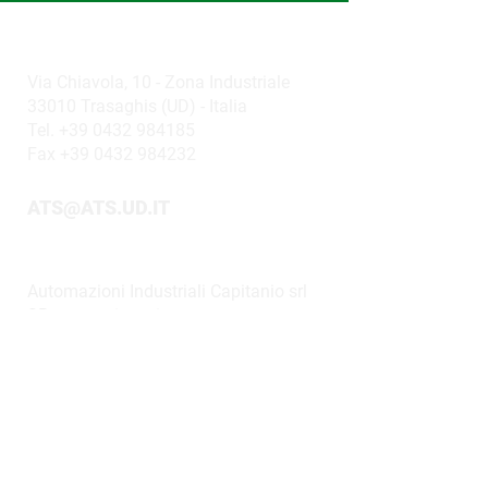
ATS MECHATRONICS S.R.L.
Via Chiavola, 10 - Zona Industriale
33010 Trasaghis (UD) - Italia
Tel. +39 0432 984185
Fax
+39 0432 984232
ATS@ATS.UD.IT
GRUPPO AIC
Automazioni Industriali Capitanio srl
SB
www.aicnet.it
SEGUICI SU
ALTRO