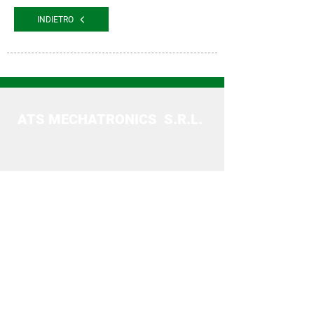
INDIETRO
ATS MECHATRONICS S.R.L.
Via Chiavola, 10 - Zona Industriale
33010 Trasaghis (UD) - Italia
Tel. +39 0432 984185
Fax
+39 0432 984232
ATS@ATS.UD.IT
GRUPPO AIC
Automazioni Industriali Capitanio srl
SB
www.aicnet.it