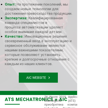
Опыт
:
На протяжении поколений
,
мы
создаем новые технологии для
достижения превосходства продукции
.
Экспертиза
:
Квалифицированная
команда специалистов в
процессе автоматизации уделяет
особое внимание каждой детали
.
Качество
:
Инновационные решения,
своевременный ввод в эксплуатацию и
сервисное обслуживание являются
нашими важнешими показателями
,
которые позволяют установить
крепкие и долгосрочные отношения с
каждым из наших клиентов
.
AIC WEBSITE
26
Июля
2019, Applicazioni Tecnologiche
ATS MECHATRONICS и AIC
Siderurgiche (ATS) S.p.A.
приобретена компанией