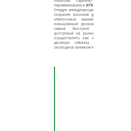
Industriali Capitanio (AIC) S.r.l.
переименована в
ATS Mechatronics S.r.l.
Следуя международным стандартам и
сохраняя высокий уровень качества,
о
бвязочные машины
повышенный уровень надежности и
самый быстрый цикл обвязки
доступный на рынке
осуществлять как одинарную, так и
двойную обвязку с плотной или
свободной свяжкой продукции
2019