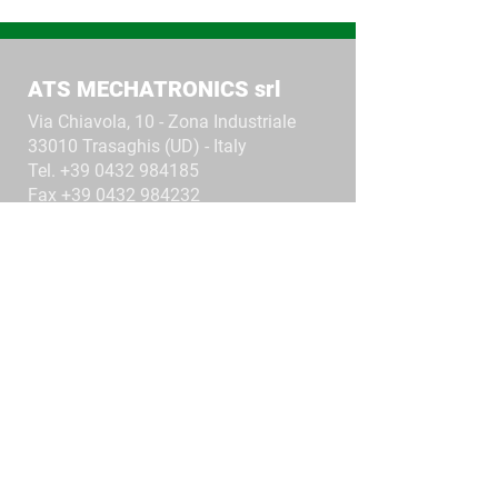
ATS MECHATRONICS srl
Via Chiavola, 10 - Zona Industriale
33010 Trasaghis (UD) - Italy
Tel. +39 0432 984185
Fax
+39 0432 984232
ATS@ATS.UD.IT
AIC GROUP
Automazioni Industriali Capitanio srl
SB
www.aicnet.it
ПОДПИСАТЬСЯ