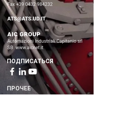
Fax
+39 0432 984232
ATS@ATS.UD.IT
AIC GROUP
Automazioni Industriali Capitanio srl
SB
www.aicnet.it
ПОДПИСАТЬСЯ
ПРОЧЕЕ
Правовая информация
Cookie Policy
Теги
©
1993 - 2022
ATS Mechatronics srl.