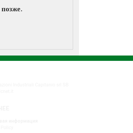
 позже.
 GROUP
ioni Industriali Capitanio srl SB
cnet.it
ЧЕЕ
вая информация
 Policy