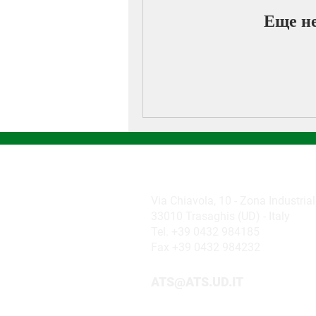
Еще не
ATS MECHATRONICS srl
Via Chiavola, 10 - Zona Industria
33010 Trasaghis (UD) - Italy
Tel. +39 0432 984185
Fax +39 0432 984232
ATS@ATS.UD.IT